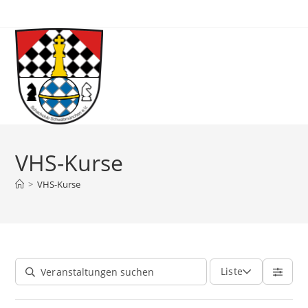
Zum
Inhalt
springen
VHS-Kurse
>
VHS-Kurse
Liste