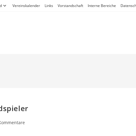
d
Vereinskalender
Links
Vorstandschaft
Interne Bereiche
Datensch
dspieler
gs-
Kommentare
entare: