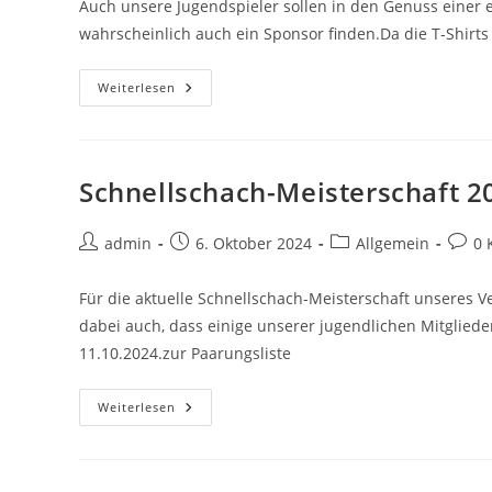
Auch unsere Jugendspieler sollen in den Genuss einer 
wahrscheinlich auch ein Sponsor finden.Da die T-Shirt
Polos
Weiterlesen
Für
Unsere
Aktiven
Jugendspieler
Schnellschach-Meisterschaft 2
Beitrags-
Beitrag
Beitrags-
Beitra
admin
6. Oktober 2024
Allgemein
0 
Autor:
veröffentlicht:
Kategorie:
Komm
Für die aktuelle Schnellschach-Meisterschaft unseres V
dabei auch, dass einige unserer jugendlichen Mitglieder
11.10.2024.zur Paarungsliste
Schnellschach-
Weiterlesen
Meisterschaft
2024/2025