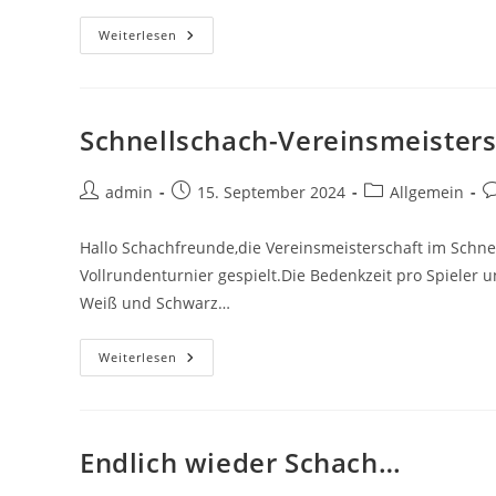
News
Weiterlesen
Zum
Wochenbeginn
KW39/2024
Schnellschach-Vereinsmeister
Beitrags-
Beitrag
Beitrags-
B
admin
15. September 2024
Allgemein
Autor:
veröffentlicht:
Kategorie:
K
Hallo Schachfreunde,die Vereinsmeisterschaft im Schnel
Vollrundenturnier gespielt.Die Bedenkzeit pro Spieler 
Weiß und Schwarz…
Schnellschach-
Weiterlesen
Vereinsmeisterschaft
2024/2025
Endlich wieder Schach…