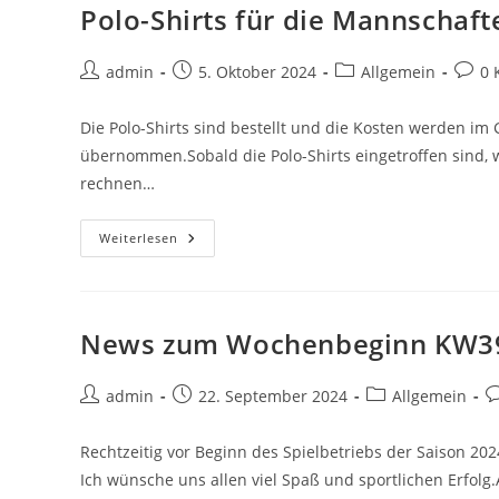
Polo-Shirts für die Mannschaft
Beitrags-
Beitrag
Beitrags-
Beitra
admin
5. Oktober 2024
Allgemein
0 
Autor:
veröffentlicht:
Kategorie:
Komm
Die Polo-Shirts sind bestellt und die Kosten werden i
übernommen.Sobald die Polo-Shirts eingetroffen sind, 
rechnen…
Polo-
Weiterlesen
Shirts
Für
Die
Mannschaften
News zum Wochenbeginn KW3
Beitrags-
Beitrag
Beitrags-
B
admin
22. September 2024
Allgemein
Autor:
veröffentlicht:
Kategorie:
K
Rechtzeitig vor Beginn des Spielbetriebs der Saison 202
Ich wünsche uns allen viel Spaß und sportlichen Erfolg