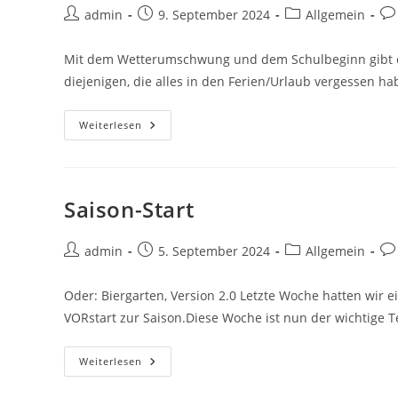
Beitrags-
Beitrag
Beitrags-
Bei
admin
9. September 2024
Allgemein
Autor:
veröffentlicht:
Kategorie:
Ko
Mit dem Wetterumschwung und dem Schulbeginn gibt es 
diejenigen, die alles in den Ferien/Urlaub vergessen ha
Endlich
Weiterlesen
Wieder
Schach…
Saison-Start
Beitrags-
Beitrag
Beitrags-
Bei
admin
5. September 2024
Allgemein
Autor:
veröffentlicht:
Kategorie:
Ko
Oder: Biergarten, Version 2.0 Letzte Woche hatten wir 
VORstart zur Saison.Diese Woche ist nun der wichtige T
Saison-
Weiterlesen
Start