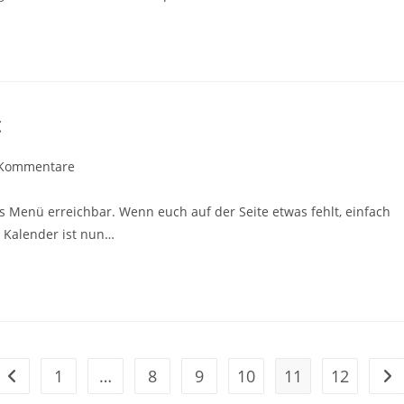
t
gs-
 Kommentare
entare:
as Menü erreichbar. Wenn euch auf der Seite etwas fehlt, einfach
 Kalender ist nun…
1
…
8
9
10
11
12
Zur vorherigen Seite
Zur