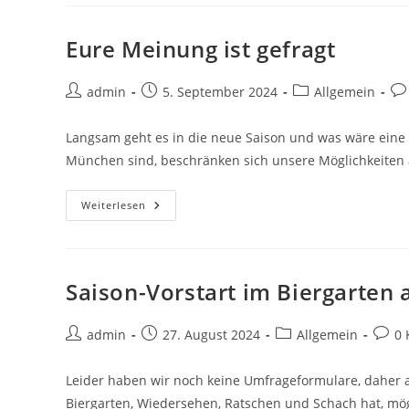
Eure Meinung ist gefragt
Beitrags-
Beitrag
Beitrags-
Bei
admin
5. September 2024
Allgemein
Autor:
veröffentlicht:
Kategorie:
Ko
Langsam geht es in die neue Saison und was wäre eine 
München sind, beschränken sich unsere Möglichkeiten
Eure
Weiterlesen
Meinung
Ist
Gefragt
Saison-Vorstart im Biergarten 
Beitrags-
Beitrag
Beitrags-
Beitra
admin
27. August 2024
Allgemein
0
Autor:
veröffentlicht:
Kategorie:
Komm
Leider haben wir noch keine Umfrageformulare, daher a
Biergarten, Wiedersehen, Ratschen und Schach hat, mög