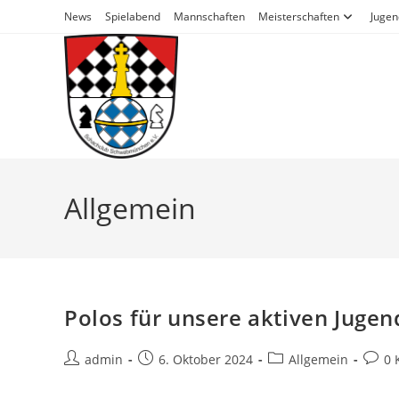
Zum
News
Spielabend
Mannschaften
Meisterschaften
Jugen
Inhalt
springen
Allgemein
Polos für unsere aktiven Jugen
Beitrags-
Beitrag
Beitrags-
Beitra
admin
6. Oktober 2024
Allgemein
0 
Autor:
veröffentlicht:
Kategorie:
Komm