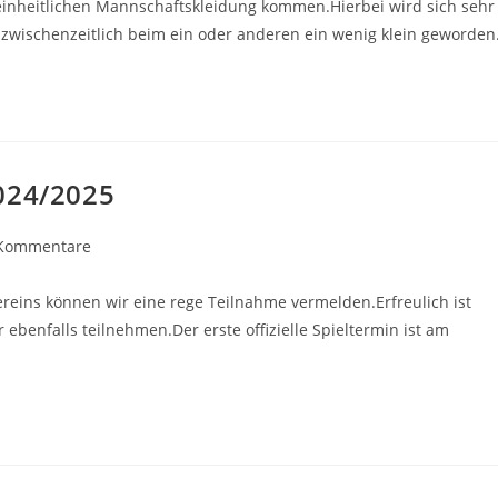
einheitlichen Mannschaftskleidung kommen.Hierbei wird sich sehr
s zwischenzeitlich beim ein oder anderen ein wenig klein geworde
024/2025
gs-
Kommentare
entare:
ereins können wir eine rege Teilnahme vermelden.Erfreulich ist
 ebenfalls teilnehmen.Der erste offizielle Spieltermin ist am