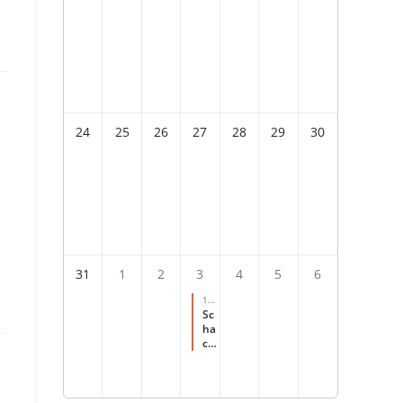
24
25
26
27
28
29
30
31
1
2
3
4
5
6
10:
00
-
Sc
14:
ha
00
ch
für
s
Fer
ien