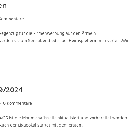
en
gs-
Kommentare
entare:
m Gegenzug für die Firmenwerbung auf den Ärmeln
werden sie am Spielabend oder bei Heimspielterminen verteilt.Wir
9/2024
eitrags-
0 Kommentare
ommentare:
4/25 ist die Mannschaftsseite aktualisiert und vorbereitet worden.
.Auch der Ligapokal startet mit dem ersten…