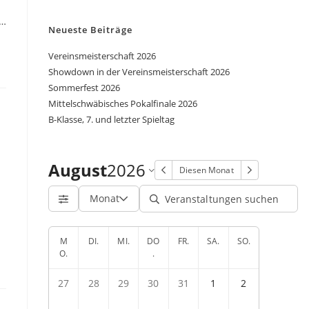
n…
Neueste Beiträge
Vereinsmeisterschaft 2026
Showdown in der Vereinsmeisterschaft 2026
Sommerfest 2026
Mittelschwäbisches Pokalfinale 2026
B-Klasse, 7. und letzter Spieltag
August
2026
Diesen Monat
Monat
M
DI.
MI.
DO
FR.
SA.
SO.
O.
.
27
28
29
30
31
1
2