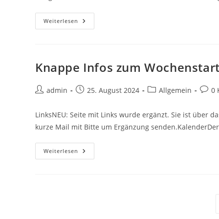
Saison-
Weiterlesen
Vorstart
Im
Biergarten
Am
Freitag,
30.08.24
Knappe Infos zum Wochenstar
Ab
18:30
Uhr
Beitrags-
Beitrag
Beitrags-
Beitra
admin
25. August 2024
Allgemein
0
Autor:
veröffentlicht:
Kategorie:
Komm
LinksNEU: Seite mit Links wurde ergänzt. Sie ist über d
kurze Mail mit Bitte um Ergänzung senden.KalenderDer
Knappe
Weiterlesen
Infos
Zum
Wochenstart