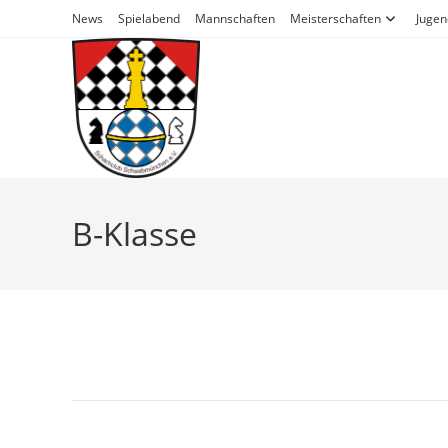
Zum
News
Spielabend
Mannschaften
Meisterschaften
Jugen
Inhalt
springen
B-Klasse