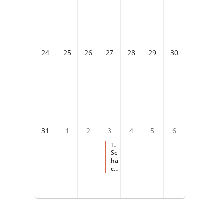
24
25
26
27
28
29
30
31
1
2
3
4
5
6
10:
00
-
Sc
14:
ha
00
ch
für
s
Fer
ien
pr
og