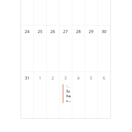
24
25
26
27
28
29
30
31
1
2
3
4
5
6
10:
00
-
Sc
14:
ha
00
ch
für
s
Fer
ien
pr
og