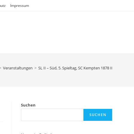
utz
Impressum
>
Veranstaltungen
>
SL II – Süd, 5. Spieltag, SC Kempten 1878 II
Suchen
SUCHEN