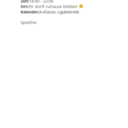
Zeit:
18:00
-
22:00
Ort:
Ihr dürft zuhause bleiben
Kalender:
A-Klasse
,
Ligabetrieb
Spielfrei