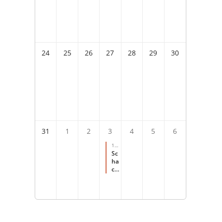
24
25
26
27
28
29
30
31
1
2
3
4
5
6
10:
00
-
Sc
14:
ha
00
ch
für
s
Fer
ien
pr
og