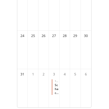
24
25
26
27
28
29
30
31
1
2
3
4
5
6
10:
00
-
Sc
14:
ha
00
ch
für
s
Fer
ien