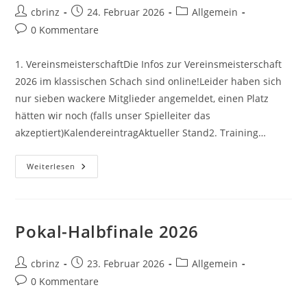
Beitrags-
Beitrag
Beitrags-
cbrinz
24. Februar 2026
Allgemein
Autor:
veröffentlicht:
Kategorie:
Beitrags-
0 Kommentare
Kommentare:
1. VereinsmeisterschaftDie Infos zur Vereinsmeisterschaft
2026 im klassischen Schach sind online!Leider haben sich
nur sieben wackere Mitglieder angemeldet, einen Platz
hätten wir noch (falls unser Spielleiter das
akzeptiert)KalendereintragAktueller Stand2. Training…
News
Weiterlesen
KW09/2026
Pokal-Halbfinale 2026
Beitrags-
Beitrag
Beitrags-
cbrinz
23. Februar 2026
Allgemein
Autor:
veröffentlicht:
Kategorie:
Beitrags-
0 Kommentare
Kommentare: