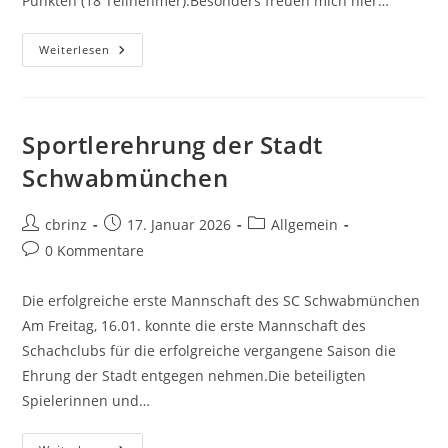
Punkten (18 Teilnehmer).Besonders freuen mich hier…
Jugend-
Weiterlesen
Rapid-
Turnier
Am
17./18.01.2026
Sportlerehrung der Stadt
Schwabmünchen
Beitrags-
Beitrag
Beitrags-
cbrinz
17. Januar 2026
Allgemein
Autor:
veröffentlicht:
Kategorie:
Beitrags-
0 Kommentare
Kommentare:
Die erfolgreiche erste Mannschaft des SC Schwabmünchen
Am Freitag, 16.01. konnte die erste Mannschaft des
Schachclubs für die erfolgreiche vergangene Saison die
Ehrung der Stadt entgegen nehmen.Die beteiligten
Spielerinnen und…