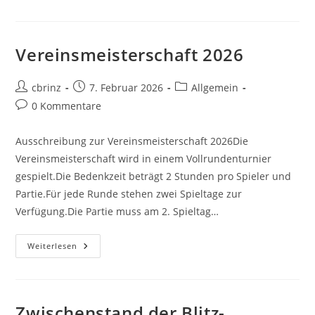
In
Der
SL-
II
Süd
Vereinsmeisterschaft 2026
Beitrags-
Beitrag
Beitrags-
cbrinz
7. Februar 2026
Allgemein
Autor:
veröffentlicht:
Kategorie:
Beitrags-
0 Kommentare
Kommentare:
Ausschreibung zur Vereinsmeisterschaft 2026Die
Vereinsmeisterschaft wird in einem Vollrundenturnier
gespielt.Die Bedenkzeit beträgt 2 Stunden pro Spieler und
Partie.Für jede Runde stehen zwei Spieltage zur
Verfügung.Die Partie muss am 2. Spieltag…
Vereinsmeisterschaft
Weiterlesen
2026
Zwischenstand der Blitz-