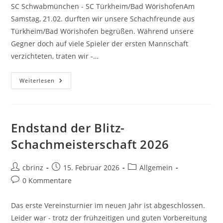
SC Schwabmünchen - SC Türkheim/Bad WörishofenAm
Samstag, 21.02. durften wir unsere Schachfreunde aus
Türkheim/Bad Wörishofen begrüßen. Während unsere
Gegner doch auf viele Spieler der ersten Mannschaft
verzichteten, traten wir -…
Pokal-
Weiterlesen
Halbfinale
2026
Endstand der Blitz-
Schachmeisterschaft 2026
Beitrags-
Beitrag
Beitrags-
cbrinz
15. Februar 2026
Allgemein
Autor:
veröffentlicht:
Kategorie:
Beitrags-
0 Kommentare
Kommentare:
Das erste Vereinsturnier im neuen Jahr ist abgeschlossen.
Leider war - trotz der frühzeitigen und guten Vorbereitung