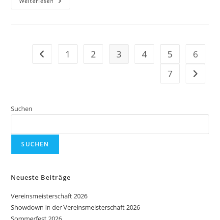
Sportlerehrung
Weiterlesen
Der
Stadt
Schwabmünchen
1
2
3
4
5
6
Zur vorherigen Seite
7
Zur näc
Suchen
SUCHEN
Neueste Beiträge
Vereinsmeisterschaft 2026
Showdown in der Vereinsmeisterschaft 2026
Sommerfest 2026