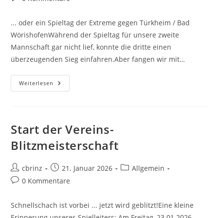
Kommentare:
... oder ein Spieltag der Extreme gegen Türkheim / Bad
WörishofenWährend der Spieltag für unsere zweite
Mannschaft gar nicht lief, konnte die dritte einen
überzeugenden Sieg einfahren.Aber fangen wir mit…
Dritter
Weiterlesen
Spieltag
In
Der
B-
Klasse
Start der Vereins-
Blitzmeisterschaft
Beitrags-
Beitrag
Beitrags-
cbrinz
21. Januar 2026
Allgemein
Autor:
veröffentlicht:
Kategorie:
Beitrags-
0 Kommentare
Kommentare:
Schnellschach ist vorbei ... jetzt wird geblitzt!Eine kleine
Erinnerung unseres Spielleiters: Am Freitag, 23.01.2026,