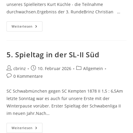
unseres Spielleiters Kurt Küchle - die Teilnahme
durchwachsen.Ergebniss der 3. RundeBrinz Christian …
Endstand
Weiterlesen
Der
Blitz-
Schachmeisterschaft
2026
5. Spieltag in der SL-II Süd
Beitrags-
Beitrag
Beitrags-
cbrinz
10. Februar 2026
Allgemein
Autor:
veröffentlicht:
Kategorie:
Beitrags-
0 Kommentare
Kommentare:
SC Schwabmünchen gegen SC Kempten 1878 II 1,5 : 6,5Am
letzte Sonntag war es auch für unsere Erste mit der
Winterpause vorüber. Erster Spieltag der Schwabenliga II
im neuen Jahr.Nach…
5.
Weiterlesen
Spieltag