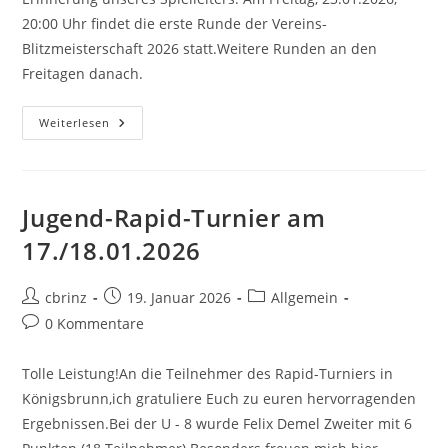
20:00 Uhr findet die erste Runde der Vereins-
Blitzmeisterschaft 2026 statt.Weitere Runden an den
Freitagen danach.
Start
Weiterlesen
Der
Vereins-
Blitzmeisterschaft
Jugend-Rapid-Turnier am
17./18.01.2026
Beitrags-
Beitrag
Beitrags-
cbrinz
19. Januar 2026
Allgemein
Autor:
veröffentlicht:
Kategorie:
Beitrags-
0 Kommentare
Kommentare:
Tolle Leistung!An die Teilnehmer des Rapid-Turniers in
Königsbrunn,ich gratuliere Euch zu euren hervorragenden
Ergebnissen.Bei der U - 8 wurde Felix Demel Zweiter mit 6