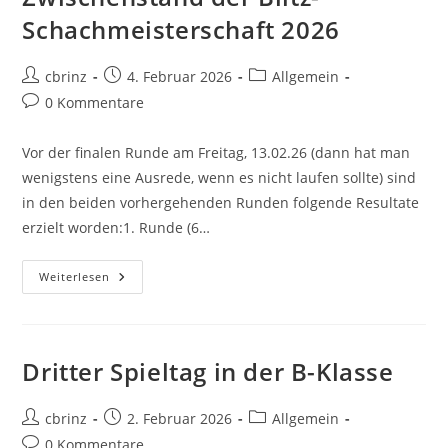
Schachmeisterschaft 2026
Beitrags-
Beitrag
Beitrags-
cbrinz
4. Februar 2026
Allgemein
Autor:
veröffentlicht:
Kategorie:
Beitrags-
0 Kommentare
Kommentare:
Vor der finalen Runde am Freitag, 13.02.26 (dann hat man
wenigstens eine Ausrede, wenn es nicht laufen sollte) sind
in den beiden vorhergehenden Runden folgende Resultate
erzielt worden:1. Runde (6…
Zwischenstand
Weiterlesen
Der
Blitz-
Schachmeisterschaft
2026
Dritter Spieltag in der B-Klasse
Beitrags-
Beitrag
Beitrags-
cbrinz
2. Februar 2026
Allgemein
Autor:
veröffentlicht:
Kategorie:
Beitrags-
0 Kommentare