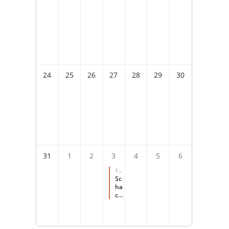
24
25
26
27
28
29
30
31
1
2
3
4
5
6
10:
00
-
Sc
14:
ha
00
ch
für
s
Fer
ien